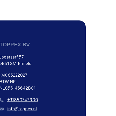
TOPPEX BV
Jagerserf 57
3851 SM, Ermelo
KvK 63222027
BTW NR
NL855143642B01
Bel
+31850743900
Mail
info@toppex.nl