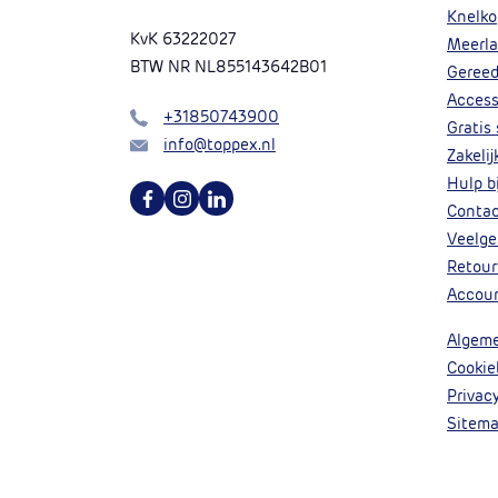
Knelko
KvK 63222027
Meerla
BTW NR NL855143642B01
Geree
Access
Bel
+31850743900
Gratis
Mail
info@toppex.nl
Zakeli
Hulp bi
Volg ons op Facebook
Volg ons op Instagram
Volg ons op Linkedin
Conta
Veelge
Retour
Accou
Algem
Cookie
Privac
Sitem