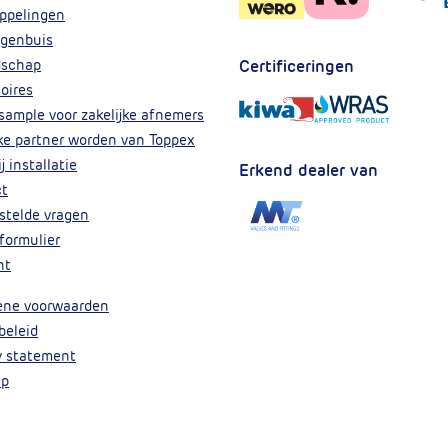
ppelingen
(Huidige pagina)
genbuis
dschap
Certificeringen
oires
 sample voor zakelijke afnemers
jke partner worden van Toppex
j installatie
Erkend dealer van
(Huidige pagina)
ct
stelde vragen
formulier
nt
ene voorwaarden
beleid
y statement
ap