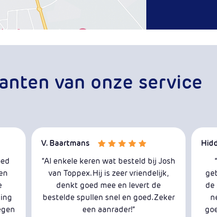
lanten van onze service
V. Baartmans
Hid
oed
“Al enkele keren wat besteld bij Josh
en
van Toppex. Hij is zeer vriendelijk,
geb
e
denkt goed mee en levert de
de 
ling
bestelde spullen snel en goed. Zeker
n
regen
een aanrader!”
goe