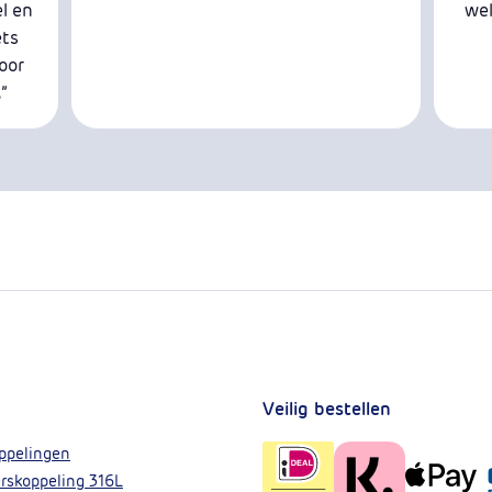
el en
wel
ets
voor
”
Veilig bestellen
ppelingen
rskoppeling 316L