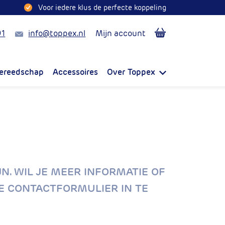
Voor iedere klus de perfecte koppeling
Mail
91
info@toppex.nl
Mijn account
ereedschap
Accessoires
Over Toppex
N. WIL JE MEER INFORMATIE OF
E CONTACTFORMULIER IN TE