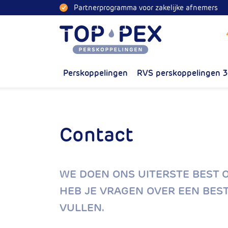
Naar inhoud
Partnerprogramma voor zakelijke afnemers
Toppex
Perskoppelingen
RVS perskoppelingen 
Contact
WE DOEN ONS UITERSTE BEST OM
HEB JE VRAGEN OVER EEN BES
VULLEN.