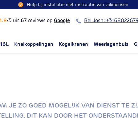
Hulp bij installatie met instructie van vakmensen
Bel
4.8
/5 uit
67
reviews op
Google
Bel Josh: +316802267
316L
Knelkoppelingen
Kogelkranen
Meerlagenbuis
G
(Huidige pagina)
 JE ZO GOED MOGELIJK VAN DIENST TE ZIJ
TELLING, DIT KAN DOOR HET ONDERSTAAND