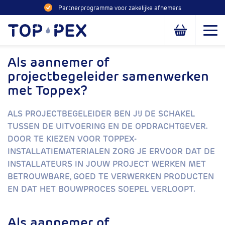
Naar inhoud
Partnerprogramma voor zakelijke afnemers
Toppex
Open
Open of slui
Als aannemer of
projectbegeleider samenwerken
met Toppex?
ALS PROJECTBEGELEIDER BEN JIJ DE SCHAKEL
TUSSEN DE UITVOERING EN DE OPDRACHTGEVER.
DOOR TE KIEZEN VOOR TOPPEX-
INSTALLATIEMATERIALEN ZORG JE ERVOOR DAT DE
INSTALLATEURS IN JOUW PROJECT WERKEN MET
BETROUWBARE, GOED TE VERWERKEN PRODUCTEN
EN DAT HET BOUWPROCES SOEPEL VERLOOPT.
Als aannemer of