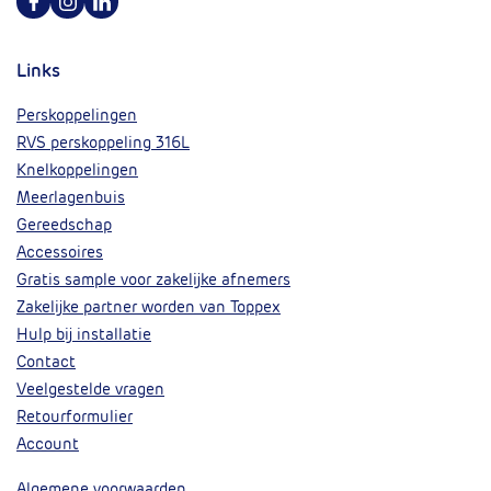
Volg ons op Facebook
Volg ons op Instagram
Volg ons op Linkedin
Links
Perskoppelingen
RVS perskoppeling 316L
Knelkoppelingen
Meerlagenbuis
Gereedschap
Accessoires
Gratis sample voor zakelijke afnemers
Zakelijke partner worden van Toppex
Hulp bij installatie
Contact
Veelgestelde vragen
Retourformulier
Account
Algemene voorwaarden