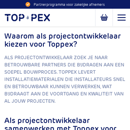
Naar inhoud
Partnerprogramma voor zakelijke afnemers
Toppex
Open
Open of slui
Waarom als projectontwikkelaar
kiezen voor Toppex?
ALS PROJECTONTWIKKELAAR ZOEK JE NAAR
BETROUWBARE PARTNERS DIE BIJDRAGEN AAN EEN
SOEPEL BOUWPROCES. TOPPEX LEVERT
INSTALLATIEMATERIALEN DIE INSTALLATEURS SNEL
EN BETROUWBAAR KUNNEN VERWERKEN, WAT
BIJDRAAGT AAN DE VOORTGANG EN KWALITEIT VAN
AL JOUW PROJECTEN.
Als projectontwikkelaar
samenwerken met Toppex voor