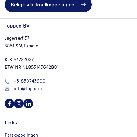
Bekijk alle knelkoppelingen
Toppex BV
Jagerserf 57
3851 SM, Ermelo
KvK 63222027
BTW NR NL855143642B01
Bel
+31850743900
Mail
info@toppex.nl
Volg ons op Facebook
Volg ons op Instagram
Volg ons op Linkedin
Links
Perskoppelingen