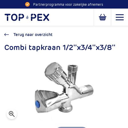
Naar inhoud
Partnerprogramma voor zakelijke afnemers
Toppex
Open
Open of slui
Terug naar overzicht
Combi tapkraan 1/2''x3/4''x3/8''