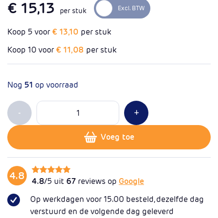
€ 15,13
per stuk
Koop 5 voor
€ 13,10
per stuk
Koop 10 voor
€ 11,08
per stuk
Nog
51
op voorraad
Aantal
Min 1
Plus 1
-
+
Voeg toe
4.8
4.8
/5 uit
67
reviews op
Google
Op werkdagen voor 15.00 besteld, dezelfde dag
verstuurd en de volgende dag geleverd