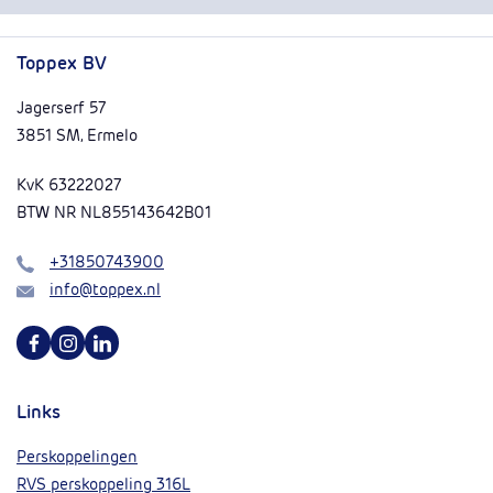
Toppex BV
Jagerserf 57
3851 SM, Ermelo
KvK 63222027
BTW NR NL855143642B01
Bel
+31850743900
Mail
info@toppex.nl
Volg ons op Facebook
Volg ons op Instagram
Volg ons op Linkedin
Links
Perskoppelingen
RVS perskoppeling 316L