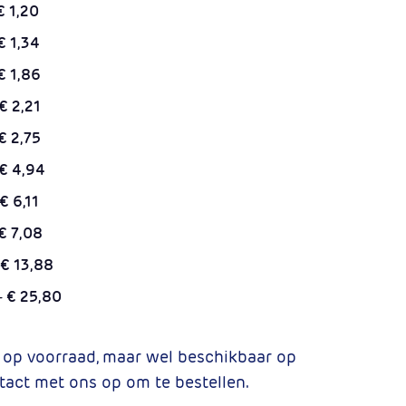
€ 1,20
€ 1,34
€ 1,86
€ 2,21
€ 2,75
€ 4,94
€ 6,11
€ 7,08
€ 13,88
-
€ 25,80
t op voorraad, maar wel beschikbaar op
tact met ons op om te bestellen.