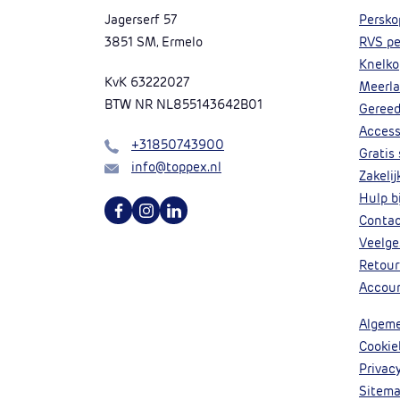
Jagerserf 57
Persko
3851 SM, Ermelo
RVS pe
Knelko
KvK 63222027
Meerla
BTW NR NL855143642B01
Geree
Access
Bel
+31850743900
Gratis
Mail
info@toppex.nl
Zakeli
Hulp bi
Volg ons op Facebook
Volg ons op Instagram
Volg ons op Linkedin
Conta
Veelge
Retour
Accou
Algem
Cookie
Privac
Sitem