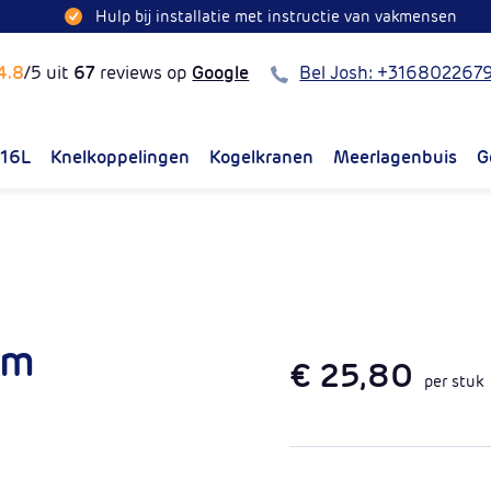
Hulp bij installatie met instructie van vakmensen
Bel
4.8
/5 uit
67
reviews op
Google
Bel Josh: +316802267
316L
Knelkoppelingen
Kogelkranen
Meerlagenbuis
G
mm
€ 25,80
per stuk