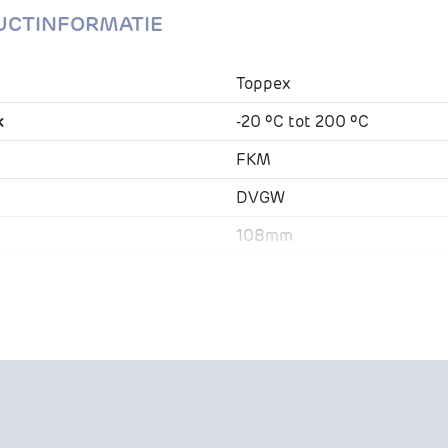
UCTINFORMATIE
Toppex
k
-20 ºC tot 200 ºC
FKM
DVGW
108mm
17.100.409