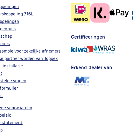
ppelingen
rskoppeling 316L
ppelingen
genbuis
dschap
Certificeringen
oires
 sample voor zakelijke afnemers
jke partner worden van Toppex
j installatie
Erkend dealer van
ct
stelde vragen
formulier
nt
ene voorwaarden
beleid
y statement
ap