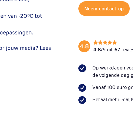
Neem contact op
en van -20ºC tot
toepassingen.
4.8
oor jouw media? Lees
4.8
/5 uit
67
revi
Op werkdagen voor
de volgende dag 
Vanaf 100 euro gr
Betaal met iDeal, 