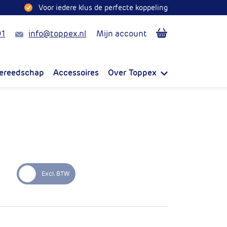
Voor iedere klus de perfecte koppeling
Mail
91
info@toppex.nl
Mijn account
ereedschap
Accessoires
Over Toppex