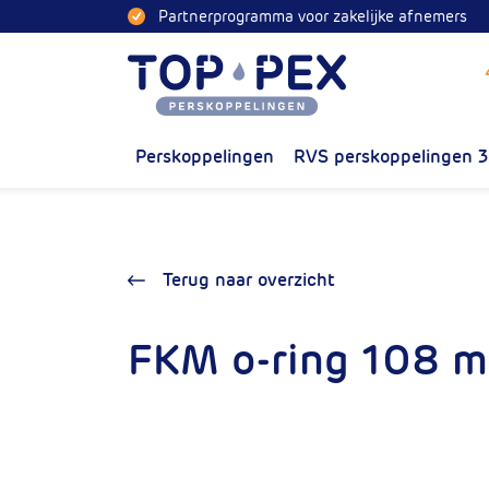
Naar inhoud
Partnerprogramma voor zakelijke afnemers
Toppex
Perskoppelingen
RVS perskoppelingen 
Terug naar overzicht
FKM o-ring 108 