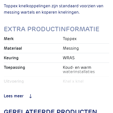
Toppex knelkoppelingen zijn standaard voorzien van
messing wartels en koperen knelringen.
EXTRA PRODUCTINFORMATIE
Merk
Toppex
Materiaal
Messing
Keuring
WRAS
Toepassing
Koud- en warm
waterinstallaties
Uitvoering
Knel x knel
Max. Temperatuur bij 5 bar
120ºC
werkdruk
Lees meer
Max. Temperatuur bij 10
65ºC
bar werkdruk
GERELATEERDE PRODUCTEN