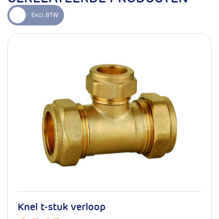
Garantie
10 jaar
Levensduur bij normaal
50 jaar
gebruik
mm
22x22mm
Artikelnummer
16.101.2802
Knel t-stuk verloop