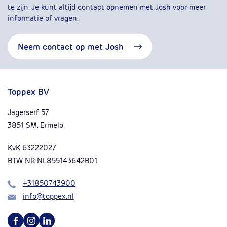
te zijn. Je kunt altijd contact opnemen met Josh voor meer
informatie of vragen.
Neem contact op met Josh
Toppex BV
Jagerserf 57
3851 SM, Ermelo
KvK 63222027
BTW NR NL855143642B01
Bel
+31850743900
Mail
info@toppex.nl
Volg ons op Facebook
Volg ons op Instagram
Volg ons op Linkedin