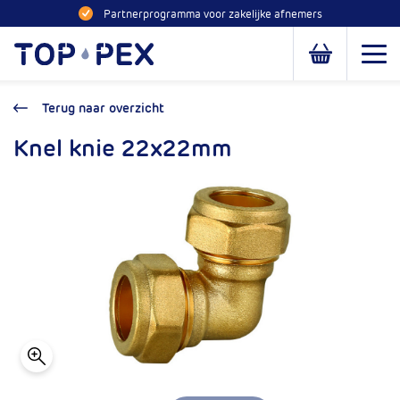
Naar inhoud
Partnerprogramma voor zakelijke afnemers
Toppex
Open
Open of slui
Terug naar overzicht
Knel knie 22x22mm