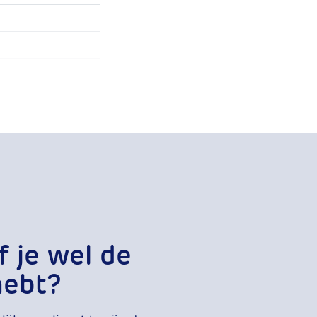
en perslucht
f je wel de
hebt?