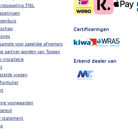
rskoppeling 316L
ppelingen
genbuis
dschap
Certificeringen
oires
 sample voor zakelijke afnemers
jke partner worden van Toppex
j installatie
Erkend dealer van
ct
stelde vragen
formulier
nt
ene voorwaarden
beleid
y statement
ap