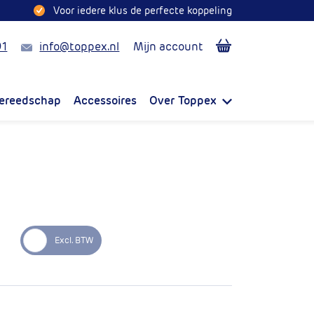
Voor iedere klus de perfecte koppeling
Mail
91
info@toppex.nl
Mijn account
ereedschap
Accessoires
Over Toppex