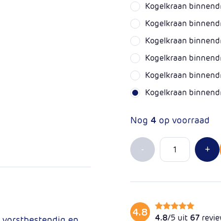
Kogelkraan binnendra
Kogelkraan binnendr
Kogelkraan binnendr
Kogelkraan binnendra
Kogelkraan binnendra
Kogelkraan binnendr
Nog
4
op voorraad
Aantal
Min 1
Pl
-
+
4.8
4.8
/5 uit
67
revi
 vorstbestendig en