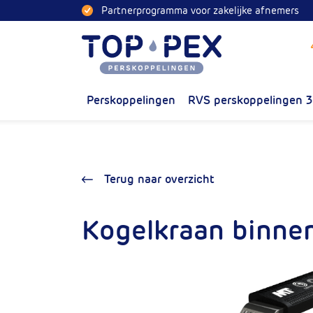
Naar inhoud
Partnerprogramma voor zakelijke afnemers
Toppex
Perskoppelingen
RVS perskoppelingen 
Terug naar overzicht
Kogelkraan binnen