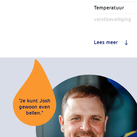
Temperatuur
vorstbeveiliging
Toepassing
Lees meer
Geschikt voor drin
Artikelnummer
"Je kunt Josh
gewoon even
bellen."