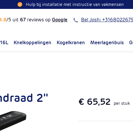
Hulp bij installatie met instructie van vakmensen
Bel
4.8
/5 uit
67
reviews op
Google
Bel Josh: +316802267
316L
Knelkoppelingen
Kogelkranen
Meerlagenbuis
G
draad 2''
€ 65,52
per stuk