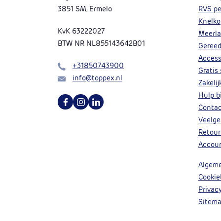
3851 SM, Ermelo
RVS pe
Knelko
KvK 63222027
Meerla
BTW NR NL855143642B01
Geree
Access
Bel
+31850743900
Gratis
Mail
info@toppex.nl
Zakeli
Hulp bi
Volg ons op Facebook
Volg ons op Instagram
Volg ons op Linkedin
Conta
Veelge
Retour
Accou
Algem
Cookie
Privac
Sitem