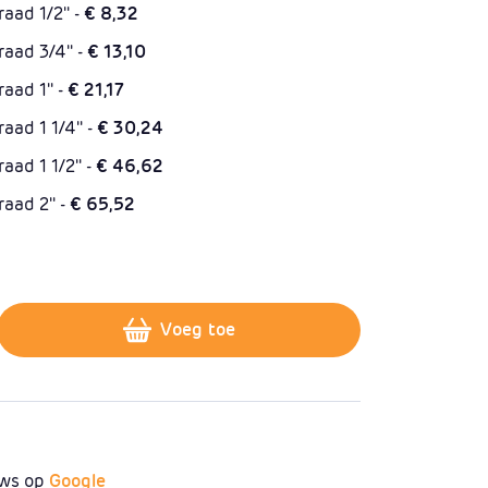
ad 1/2'' -
€ 8,32
aad 3/4'' -
€ 13,10
aad 1'' -
€ 21,17
ad 1 1/4'' -
€ 30,24
ad 1 1/2'' -
€ 46,62
aad 2'' -
€ 65,52
us 1
Voeg toe
ews op
Google