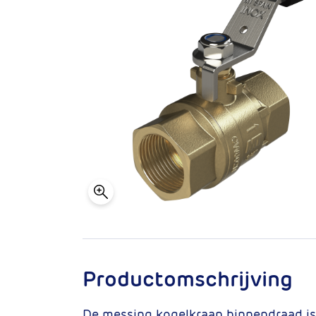
Productomschrijving
De messing kogelkraan binnendraad is