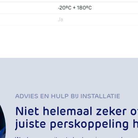
-20ºC + 180ºC
Ja
Solar PVT warm/koud drinkwater 
kwaterinstallaties
Ja
14.100.0007
ADVIES EN HULP BIJ INSTALLATIE
Niet helemaal zeker o
juiste perskoppeling 