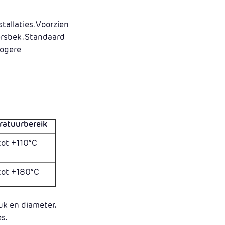
allaties. Voorzien
ersbek. Standaard
hogere
ratuurbereik
tot +110°C
tot +180°C
uk en diameter.
s.