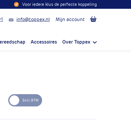
Voor iedere klus de perfecte koppeling
Mail
91
info@toppex.nl
Mijn account
ereedschap
Accessoires
Over Toppex