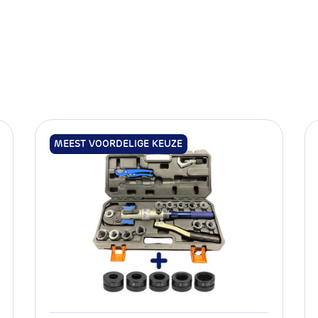
FKM*
DVGW GW534/GW541
g
Pers x buitendraad
10 jaar
M
MEEST VOORDELIGE KEUZE
17.100.022
42