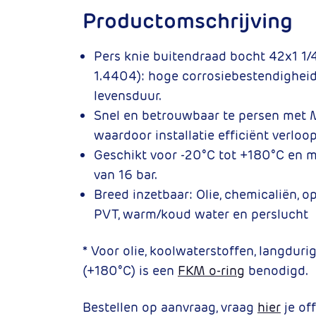
Productomschrijving
Pers knie buitendraad bocht 42x1 1
1.4404): hoge corrosiebestendigheid
levensduur.
Snel en betrouwbaar te persen met M
waardoor installatie efficiënt verloop
Geschikt voor -20°C tot +180°C en 
van 16 bar.
Breed inzetbaar:
Olie, chemicaliën, o
PVT, warm/koud water en perslucht
* Voor olie, koolwaterstoffen, langdur
(+180°C) is een
FKM o-ring
benodigd.
Bestellen op aanvraag, vraag
hier
je off