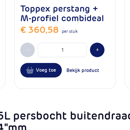
Toppex perstang +
M-profiel combideal
€ 360,58
per stuk
Aantal
Min 1
Plus 1
-
+
Voeg toe
Bekijk product
L persbocht buitendraa
/4"mm