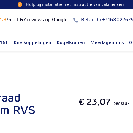
Hulp bij installatie met instructie van vakmensen
Bel
4.8
/5 uit
67
reviews op
Google
Bel Josh: +316802267
316L
Knelkoppelingen
Kogelkranen
Meerlagenbuis
G
raad
€ 23,07
per stuk
mm RVS