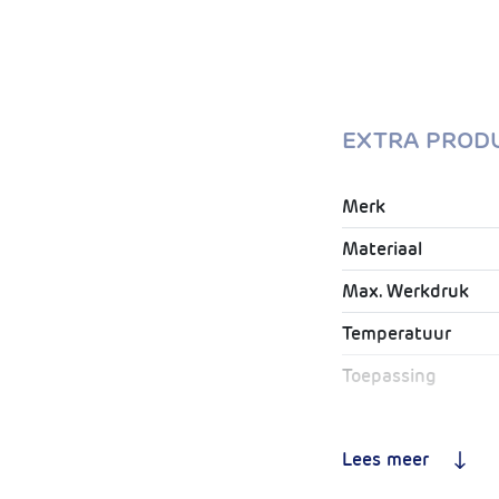
EXTRA PROD
Merk
Materiaal
Max. Werkdruk
Temperatuur
Toepassing
Geschikt voor
drinkwaterinstalla
Lees meer
Standaard O-ring