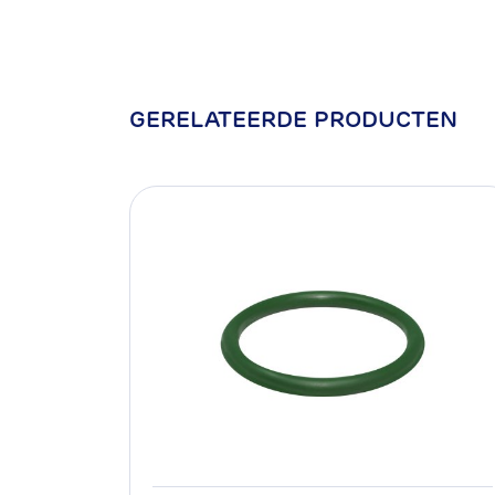
Optionele O-ring
Keuring
GERELATEERDE PRODUCTEN
Type perskoppelin
Productgarantie
Profiel
Artikelnummer
mm