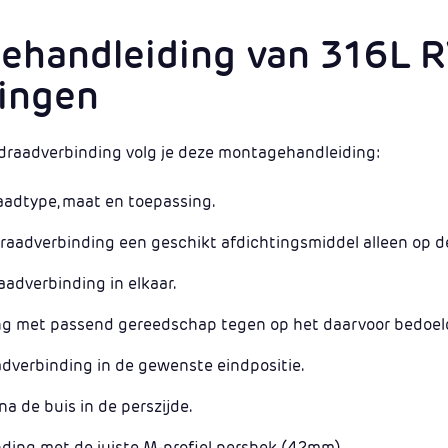
ehandleiding van 316L 
tingen
/draadverbinding volg je deze montagehandleiding:
aadtype, maat en toepassing.
draadverbinding een geschikt afdichtingsmiddel alleen op d
aadverbinding in elkaar.
ng met passend gereedschap tegen op het daarvoor bedoel
dverbinding in de gewenste eindpositie.
a de buis in de perszijde.
nding met de juiste M-profiel persbek (42mm).