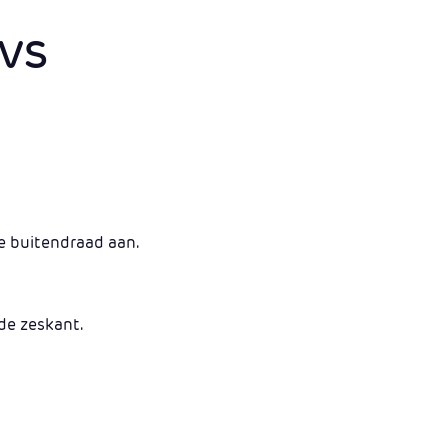
RVS
e buitendraad aan.
de zeskant.