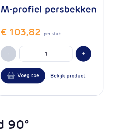
M-profiel persbekken
€ 103,82
per stuk
Aantal
Min 1
Plus 1
-
+
Voeg toe
Bekijk product
d 90°