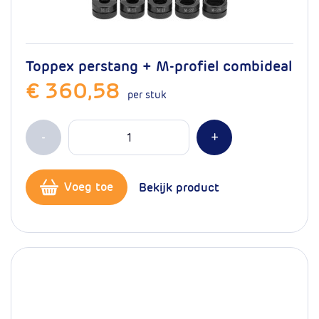
Toppex perstang + M-profiel combideal
€ 360,58
per stuk
Aantal
Min 1
Plus 1
-
+
Voeg toe
Bekijk product