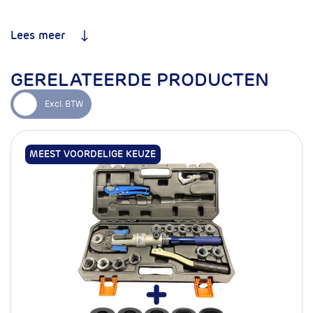
oplosmiddelen*, solar PVT*,
warm/koud water en
perslucht
Lees meer
Geschikt voor
Nee
drinkwaterinstallaties
GERELATEERDE PRODUCTEN
Standaard O-ring
EPDM
Optionele O-ring
FKM*
Keuring
DVGW GW534/GW541
MEEST VOORDELIGE KEUZE
Type perskoppeling
Pers x binnendraad
Productgarantie
10 jaar
Profiel
M
Artikelnummer
17.100.192
mm
15