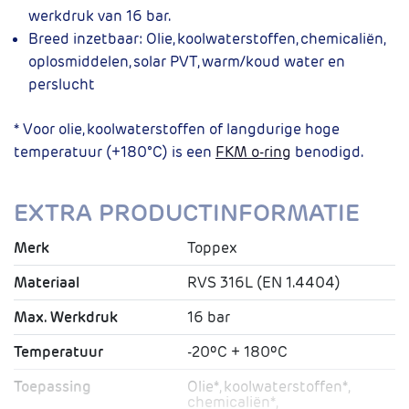
werkdruk van 16 bar.
Breed inzetbaar:
Olie, koolwaterstoffen, chemicaliën,
oplosmiddelen, solar PVT, warm/koud water en
perslucht
* Voor olie, koolwaterstoffen of langdurige hoge
temperatuur (+180°C) is een
FKM o-ring
benodigd.
EXTRA PRODUCTINFORMATIE
Merk
Toppex
Materiaal
RVS 316L (EN 1.4404)
Max. Werkdruk
16 bar
Temperatuur
-20ºC + 180ºC
Toepassing
Olie*, koolwaterstoffen*,
chemicaliën*,