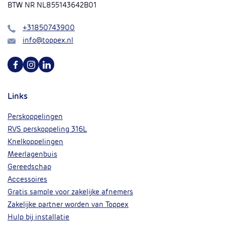
BTW NR NL855143642B01
Bel
+31850743900
Mail
info@toppex.nl
Volg ons op Facebook
Volg ons op Instagram
Volg ons op Linkedin
Links
Perskoppelingen
RVS perskoppeling 316L
Knelkoppelingen
Meerlagenbuis
Gereedschap
Accessoires
Gratis sample voor zakelijke afnemers
Zakelijke partner worden van Toppex
Hulp bij installatie