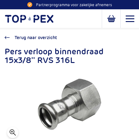
Naar inhoud
Partnerprogramma voor zakelijke afnemers
Toppex
Open
Open of slui
Terug naar overzicht
Pers verloop binnendraad
15x3/8'' RVS 316L