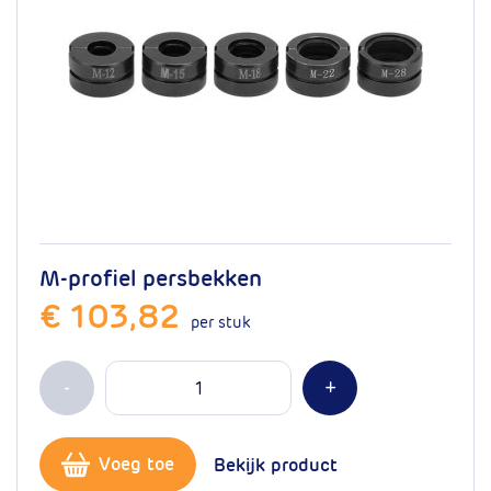
M-profiel persbekken
€ 103,82
per stuk
Aantal
Min 1
Plus 1
-
+
Voeg toe
Bekijk product