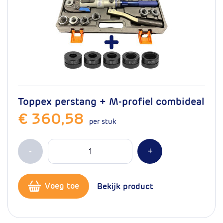
Toppex perstang + M-profiel combideal
€ 360,58
per stuk
Aantal
Min 1
Plus 1
-
+
Voeg toe
Bekijk product