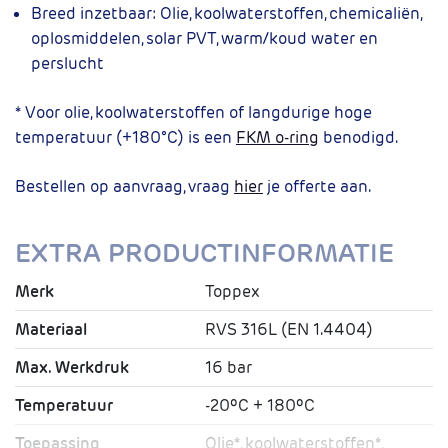
Breed inzetbaar:
Olie, koolwaterstoffen, chemicaliën,
oplosmiddelen, solar PVT, warm/koud water en
perslucht
* Voor olie, koolwaterstoffen of langdurige hoge
temperatuur (+180°C) is een
FKM o-ring
benodigd.
Bestellen op aanvraag, vraag
hier
je offerte aan.
EXTRA PRODUCTINFORMATIE
Merk
Toppex
Materiaal
RVS 316L (EN 1.4404)
Max. Werkdruk
16 bar
Temperatuur
-20ºC + 180ºC
Toepassing
Olie*, koolwaterstoffen*,