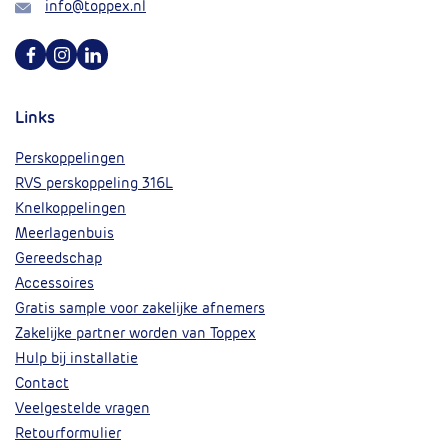
Mail
info@toppex.nl
Volg ons op Facebook
Volg ons op Instagram
Volg ons op Linkedin
Links
Perskoppelingen
RVS perskoppeling 316L
Knelkoppelingen
Meerlagenbuis
Gereedschap
Accessoires
Gratis sample voor zakelijke afnemers
Zakelijke partner worden van Toppex
Hulp bij installatie
Contact
Veelgestelde vragen
Retourformulier