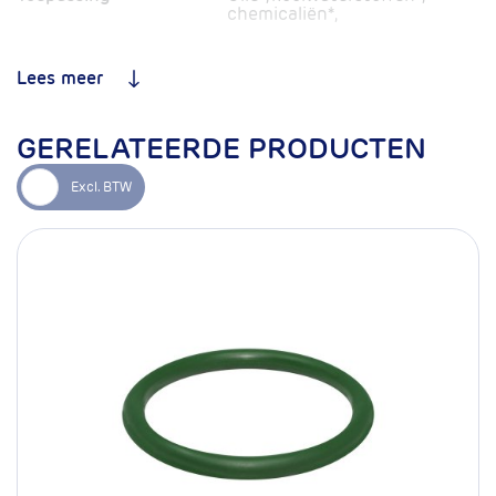
chemicaliën*,
oplosmiddelen*, solar PVT*,
warm/koud water en
perslucht
Lees meer
Geschikt voor
Nee
drinkwaterinstallaties
GERELATEERDE PRODUCTEN
Standaard o-ring
EPDM
Optionele o-ring
FKM*
Keuring
DVGW GW534/GW541
Type perskoppeling
Pers x insteek
Productgarantie
10 jaar
Profiel
M
Artikelnummer
17.100.159
mm
108x54