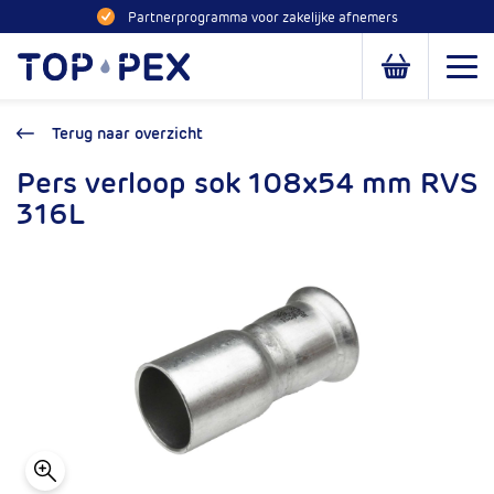
Naar inhoud
Partnerprogramma voor zakelijke afnemers
Toppex
Open
Open of slui
Terug naar overzicht
Pers verloop sok 108x54 mm RVS
316L