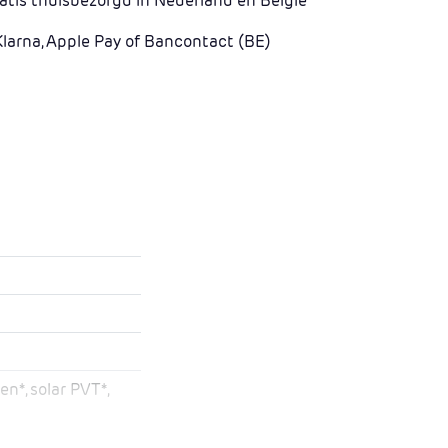
atis thuisbezorgd in Nederland en België
Klarna, Apple Pay of Bancontact (BE)
en*, solar PVT*,