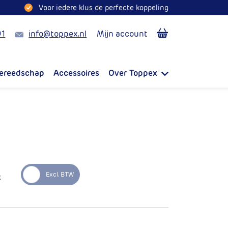
Voor iedere klus de perfecte koppeling
Mail
91
info@toppex.nl
Mijn account
ereedschap
Accessoires
Over Toppex
k