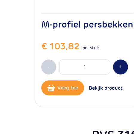
M-profiel persbekken
€ 103,82
per stuk
Aantal
Min 1
Plus
-
+
Voeg toe
Bekijk product