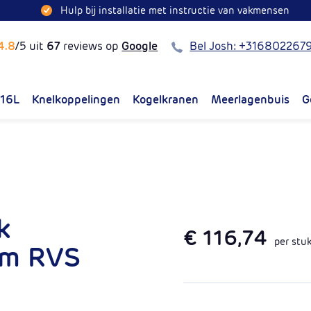
Hulp bij installatie met instructie van vakmensen
Bel
4.8
/5 uit
67
reviews op
Google
Bel Josh: +316802267
316L
Knelkoppelingen
Kogelkranen
Meerlagenbuis
G
k
€ 116,74
per stu
mm RVS