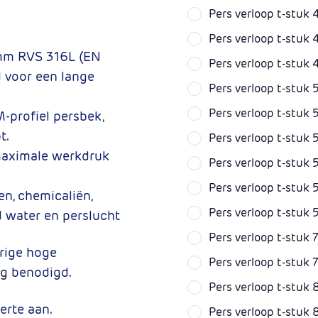
Pers verloop t-stu
Pers verloop t-stu
 mm RVS 316L (EN
Pers verloop t-stu
 voor een lange
Pers verloop t-stu
Pers verloop t-stu
-profiel persbek,
t.
Pers verloop t-stu
maximale werkdruk
Pers verloop t-stu
Pers verloop t-stu
en, chemicaliën,
Pers verloop t-stu
 water en perslucht
Pers verloop t-stuk
urige hoge
Pers verloop t-stuk
ng
benodigd.
Pers verloop t-stu
erte aan.
Pers verloop t-stu