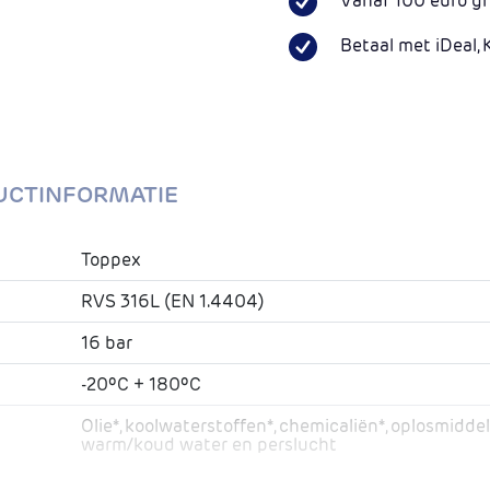
Vanaf 100 euro gr
Betaal met iDeal, 
UCTINFORMATIE
Toppex
RVS 316L (EN 1.4404)
16 bar
-20ºC + 180ºC
Olie*, koolwaterstoffen*, chemicaliën*, oplosmiddel
warm/koud water en perslucht
Nee