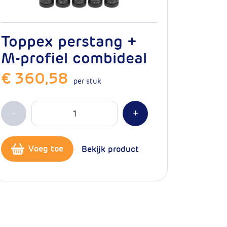
Toppex perstang +
M-profiel combideal
€ 360,58
per stuk
Aantal
Min 1
Plus 1
-
+
Voeg toe
Bekijk product