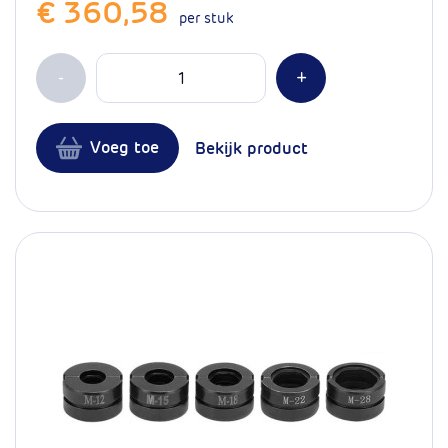
€ 360,58
per stuk
Aantal
Min 1
Plus 1
-
+
Voeg toe
Bekijk product