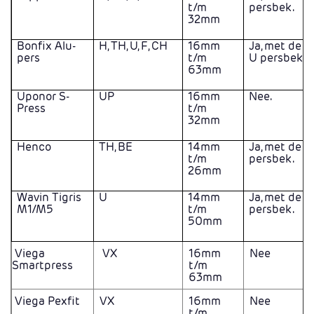
t/m
persbek.
32mm
Bonfix Alu-
H, TH, U, F, CH
16mm
Ja, met de T
pers
t/m
U persbek.
63mm
Uponor S-
UP
16mm
Nee.
Press
t/m
32mm
Henco
TH, BE
14mm
Ja, met de 
t/m
persbek.
26mm
Wavin Tigris
U
14mm
Ja, met de U
M1/M5
t/m
persbek.
50mm
Viega
VX
16mm
Nee
Smartpress
t/m
63mm
Viega Pexfit
VX
16mm
Nee
t/m