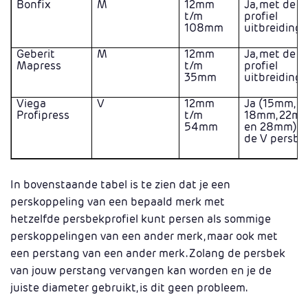
Bonfix
M
12mm
Ja, met de m
t/m
profiel
108mm
uitbreidings
Geberit
M
12mm
Ja, met de m
Mapress
t/m
profiel
35mm
uitbreidings
Viega
V
12mm
Ja (15mm,
Profipress
t/m
18mm, 22m
54mm
en 28mm) m
de V persbe
In bovenstaande tabel is te zien dat je een
perskoppeling van een bepaald merk met
hetzelfde persbekprofiel kunt persen als sommige
perskoppelingen van een ander merk, maar ook met
een perstang van een ander merk. Zolang de persbek
van jouw perstang vervangen kan worden en je de
juiste diameter gebruikt, is dit geen probleem.