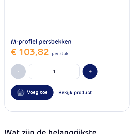
M-profiel persbekken
€ 103,82
per stuk
Aantal
Min 1
Plus 1
-
+
Voeg toe
Bekijk product
Wat zijn de belangrijkste