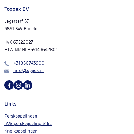
Toppex BV
Jagerserf 57
3851 SM, Ermelo
KvK 63222027
BTW NR NL855143642B01
Bel
+31850743900
Mail
info@toppex.nl
Volg ons op Facebook
Volg ons op Instagram
Volg ons op Linkedin
Links
Perskoppelingen
RVS perskoppeling 316L
Knelkoppelingen