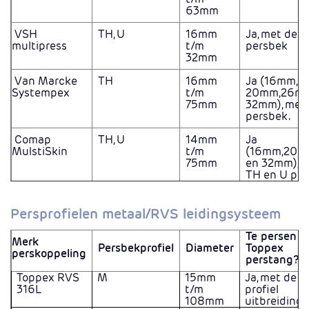
63mm
VSH
TH, U
16mm
Ja, met de 
multipress
t/m
persbek
32mm
Van Marcke
TH
16mm
Ja (16mm,
Systempex
t/m
20mm,26mm
75mm
32mm), met
persbek.
Comap
TH, U
14mm
Ja
MulstiSkin
t/m
(16mm,20
75mm
en 32mm), m
TH en U pe
Persprofielen metaal/RVS leidingsysteem
Te persen 
Merk
Persbekprofiel
Diameter
Toppex
perskoppeling
perstang?
Toppex RVS
M
15mm
Ja, met de m
316L
t/m
profiel
108mm
uitbreidings