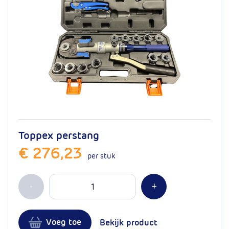
Toppex perstang
€ 276,23
per stuk
Aantal
Min 1
Plus 1
-
+
Voeg toe
Bekijk product