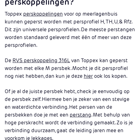
perskoppelingen?
Toppex
perskoppelingen
voor op meerlagenbuis
kunnen geperst worden met persprofiel H, TH, U, & Rfz.
Dit zijn universele persprofielen. De meeste perstangen
worden standaard geleverd met één of meer van deze
persprofielen.
De
RVS perskoppeling 316L
van Toppex kan geperst
worden met elke M persbek. Mocht je dit persprofiel
nog niet hebben, dan kun je deze
hier
ook los kopen.
Of je al de juiste persbek hebt, check je eenvoudig op
de persbek zelf. Hiermee ben je zeker van een stevige
en waterdichte verbinding. Het persen van de
persbekken doe je met een
perstang
. Met behulp van
hoge perskracht wordt de verbinding gemaakt. Zo is je
verbinding duurzaam, gaat de leiding jaren mee en
voorkom je lekkages.