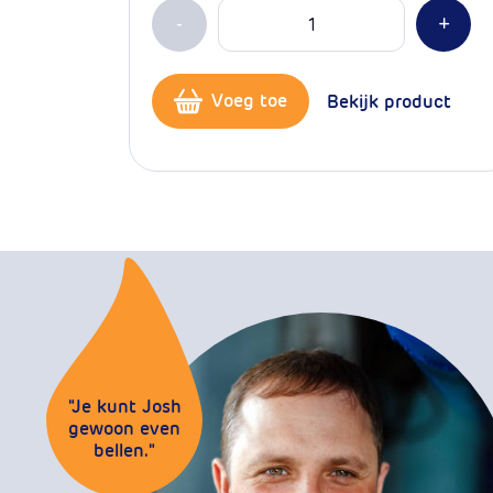
Aantal
Min 1
Plus
-
+
Voeg toe
Bekijk product
"Je kunt Josh
gewoon even
bellen."