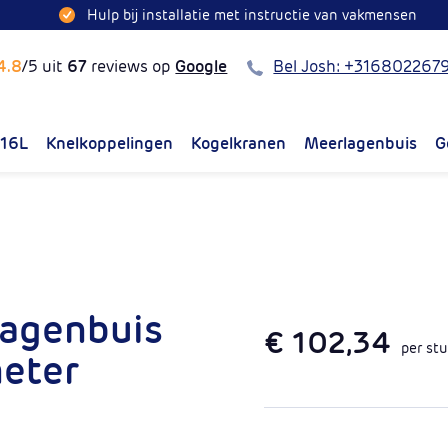
Hulp bij installatie met instructie van vakmensen
Bel
4.8
/5 uit
67
reviews op
Google
Bel Josh: +316802267
316L
Knelkoppelingen
Kogelkranen
Meerlagenbuis
G
lagenbuis
€ 102,34
per st
eter