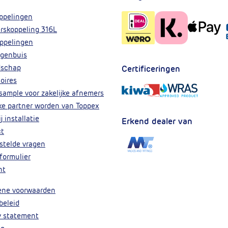
ppelingen
rskoppeling 316L
ppelingen
genbuis
dschap
Certificeringen
oires
 sample voor zakelijke afnemers
jke partner worden van Toppex
j installatie
Erkend dealer van
ct
stelde vragen
formulier
nt
ene voorwaarden
beleid
y statement