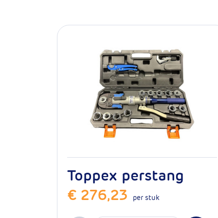
Garantie
Levensduur bij no
Lengte
Wanddikte
SKU
Toppex perstang
€ 276,23
per stuk