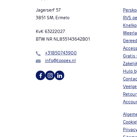
Jagerserf 57
Persko
3851 SM, Ermelo
RVS pe
Knelko
KvK 63222027
Meerla
BTW NR NL855143642B01
Geree
Access
Bel
+31850743900
Gratis
Mail
info@toppex.nl
Zakeli
Hulp bi
Volg ons op Facebook
Volg ons op Instagram
Volg ons op Linkedin
Conta
Veelge
Retour
Accou
Algem
Cookie
Privac