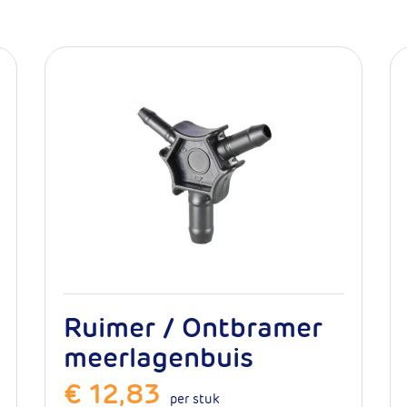
10 jaar
rmaal gebruik
50 jaar
50 meter
2mm
16.100.1407
Ruimer / Ontbramer
meerlagenbuis
€ 12,83
per stuk