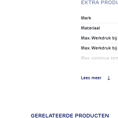
EXTRA PROD
Merk
Materiaal
Max. Werkdruk bij
Max. Werkdruk bij
Max. continue te
Max. piektempera
Lees meer
Toepassing
100% zuurstofdic
Aantal lagen
Isolatie dikte
GERELATEERDE PRODUCTEN