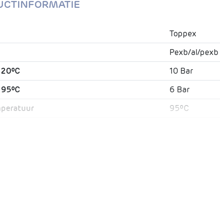
UCTINFORMATIE
Toppex
Pexb/al/pexb
 20ºC
10 Bar
 95ºC
6 Bar
mperatuur
95ºC
tuur
110ºC
Water en luc
ht
Ja
5
6 mm