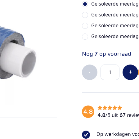
Geisoleerde meerla
Geisoleerde meerla
Geisoleerde meerla
Geisoleerde meerla
Nog
7
op voorraad
Aantal
Min 1
Pl
-
+
4.8
4.8
/5 uit
67
revi
Op werkdagen voor