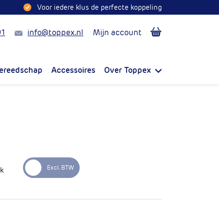
Voor iedere klus de perfecte koppeling
Mail
91
info@toppex.nl
Mijn account
ereedschap
Accessoires
Over Toppex
uk