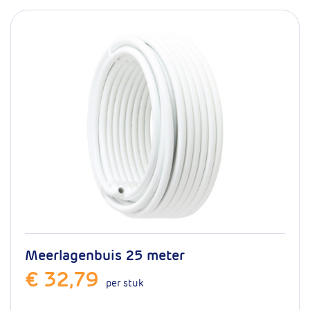
mm
32
artikelnummer
16.101.2204
Meerlagenbuis 25 meter
€ 32,79
per stuk