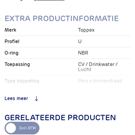
EXTRA PRODUCTINFORMATIE
Merk
Toppex
Profiel
U
O-ring
NBR
Toepassing
CV / Drinkwater /
Lucht
Type koppeling
Pers x binnendraad
Max. Werkdruk
10 bar
Lees meer
Max. Temperatuur
80ºC
Garantie
10 jaar
GERELATEERDE PRODUCTEN
Levensduur bij normaal
50 jaar
gebruik