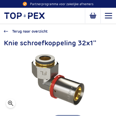
Naar inhoud
Partnerprogramma voor zakelijke afnemers
Toppex
Open
Open of slui
Terug naar overzicht
Knie schroefkoppeling 32x1''