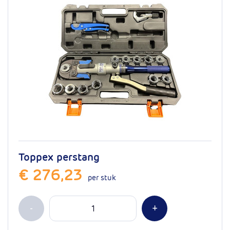
Toppex perstang
€ 276,23
per stuk
Aantal
Min 1
Plus 1
-
+