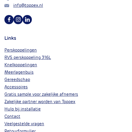
Mail
info@toppex.nl
Volg ons op Facebook
Volg ons op Instagram
Volg ons op Linkedin
Links
Perskoppelingen
RVS perskoppeling 316L
Knelkoppelingen
Meerlagenbuis
Gereedschap
Accessoires
Gratis sample voor zakelijke afnemers
Zakelijke partner worden van Toppex
Hulp bij installatie
Contact
Veelgestelde vragen
Retourformulier