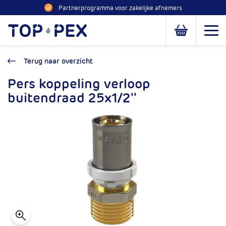
Naar inhoud
Partnerprogramma voor zakelijke afnemers
Toppex
Open
Open of slui
Terug naar overzicht
Pers koppeling verloop
buitendraad 25x1/2''