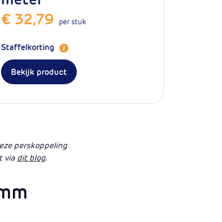
€ 32,79
per stuk
Staffelkorting
Bekijk product
 deze perskoppeling
t via
dit blog
.
 mm