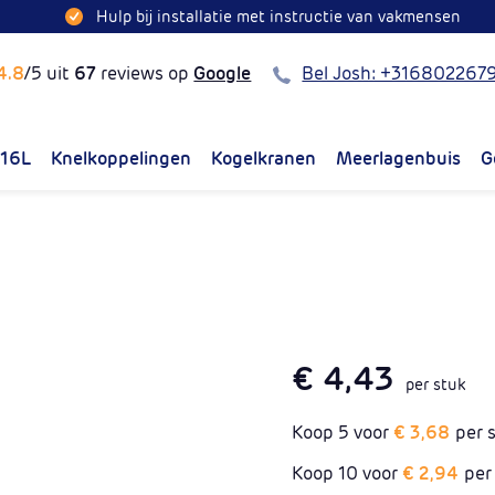
Hulp bij installatie met instructie van vakmensen
Bel
4.8
/5 uit
67
reviews op
Google
Bel Josh: +316802267
316L
Knelkoppelingen
Kogelkranen
Meerlagenbuis
G
€ 4,43
per stuk
Koop 5 voor
€ 3,68
per 
Koop 10 voor
€ 2,94
per