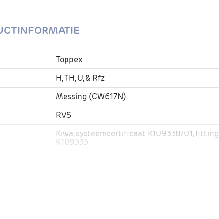
UCTINFORMATIE
Toppex
H, TH, U, & Rfz
Messing (CW617N)
s
RVS
Kiwa, systeemcertificaat K109338/01, fitting
K109333
EPDM
CV / Drinkwater / Lucht
g
Pers x pers
10 bar