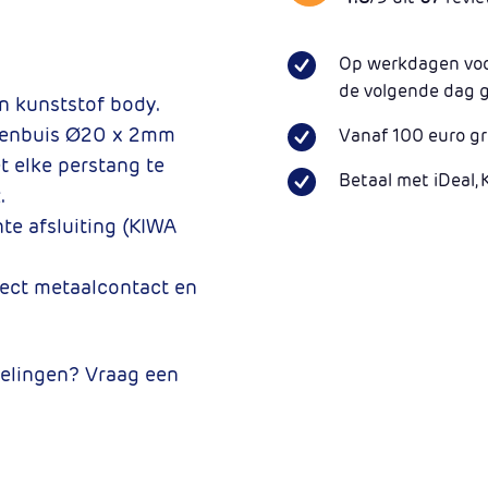
Op werkdagen voor
de volgende dag 
n kunststof body.
genbuis
Ø20 x 2mm
Vanaf 100 euro gr
 elke perstang te
Betaal met iDeal, 
.
e afsluiting (KIWA
rect metaalcontact en
elingen? Vraag een