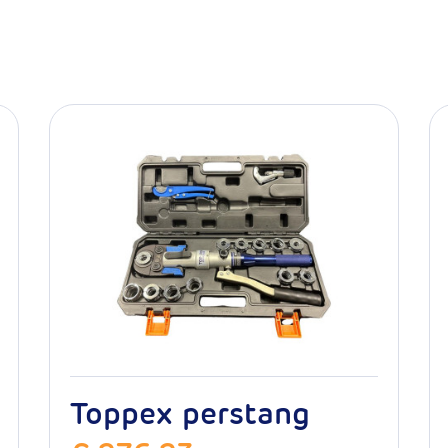
95ºC
10 jaar
rmaal
50 jaar
20
16.100.0002
Toppex perstang