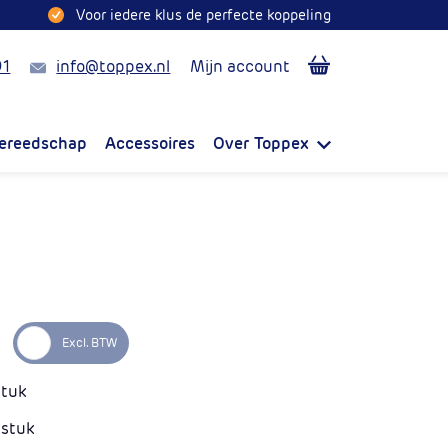
Voor iedere klus de perfecte koppeling
Mail
91
info@toppex.nl
Mijn account
ereedschap
Accessoires
Over Toppex
stuk
 stuk