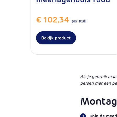
€ 102,34
per stuk
Bekijk product
Als je gebruik maa
persen met een per
Montag
Knip de meerl