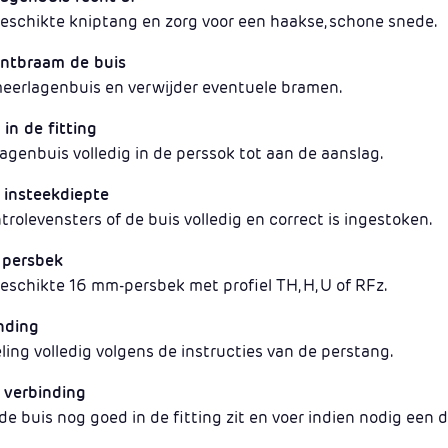
eschikte kniptang en zorg voor een haakse, schone snede.
ontbraam de buis
meerlagenbuis en verwijder eventuele bramen.
in de fitting
genbuis volledig in de perssok tot aan de aanslag.
 insteekdiepte
ntrolevensters of de buis volledig en correct is ingestoken.
e persbek
eschikte 16 mm-persbek met profiel TH, H, U of RFz.
nding
ling volledig volgens de instructies van de perstang.
 verbinding
de buis nog goed in de fitting zit en voer indien nodig een d