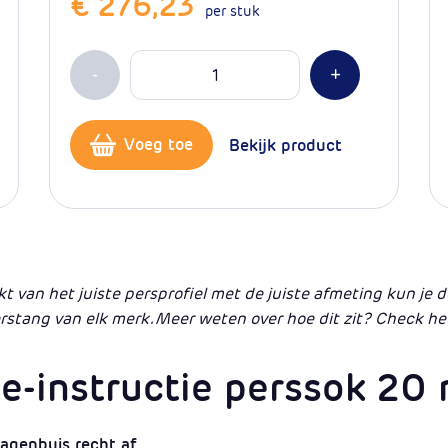
€ 276,23
per stuk
Aantal
Min 1
Plus 1
-
+
Voeg toe
Bekijk product
kt van het juiste persprofiel met de juiste afmeting kun je
stang van elk merk. Meer weten over hoe dit zit? Check he
e-instructie perssok 20
agenbuis recht af