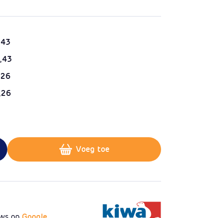
,43
,43
,26
,26
Plus 1
Voeg toe
ews op
Google