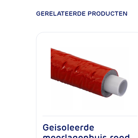
Max. Temperatuur
GERELATEERDE PRODUCTEN
Systeemgarantie
Levensduur bij no
gebruik
mm
Artikelnummer
Geisoleerde
meerlagenbuis rood