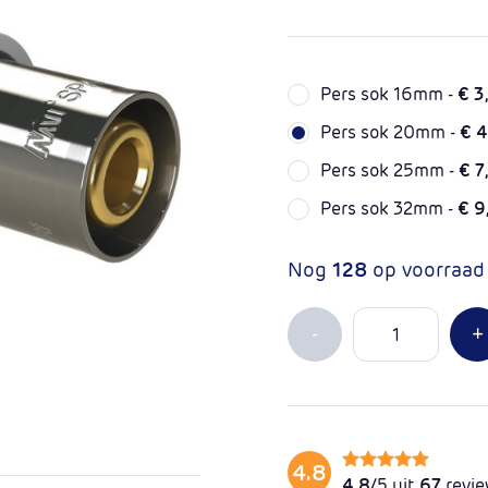
Pers sok 16mm -
€ 3
Pers sok 20mm -
€ 4
Pers sok 25mm -
€ 7
Pers sok 32mm -
€ 9
Nog
128
op voorraad
Aantal
Min 1
-
+
4.8
4.8
/5 uit
67
revi