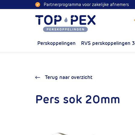
Naar inhoud
Partnerprogramma voor zakelijke afnemers
Toppex
Perskoppelingen
RVS perskoppelingen 
Terug naar overzicht
Pers sok 20mm