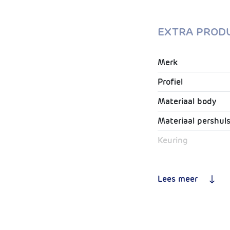
EXTRA PROD
Merk
Profiel
Materiaal body
Materiaal pershul
Keuring
O-ring
Lees meer
Toepassing
Type perskoppelin
Max. Werkdruk