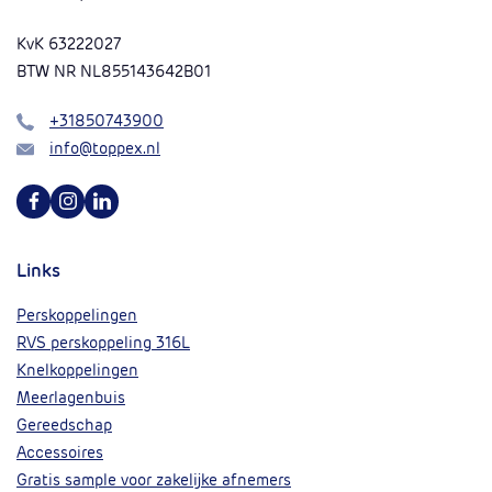
KvK 63222027
BTW NR NL855143642B01
Bel
+31850743900
Mail
info@toppex.nl
Volg ons op Facebook
Volg ons op Instagram
Volg ons op Linkedin
Links
Perskoppelingen
RVS perskoppeling 316L
Knelkoppelingen
Meerlagenbuis
Gereedschap
Accessoires
Gratis sample voor zakelijke afnemers