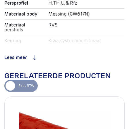
Persprofiel
H, TH, U, & Rfz
Materiaal body
Messing (CW617N)
Materiaal
RVS
pershuls
Keuring
Kiwa, systeemcertificaat
K109338/01, fittingcertificaat
K109333
Lees meer
O-ring
EPDM
Toepassing
CV / Drinkwater / Lucht
GERELATEERDE PRODUCTEN
Type koppeling
Pers x pers
Max. Werkdruk
10 bar
Max.
95ºC
Temperatuur
Systeemgarantie
10 jaar