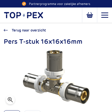
Naar inhoud
Partnerprogramma voor zakelijke afnemers
Toppex
Open
Open of slui
Terug naar overzicht
Pers T-stuk 16x16x16mm