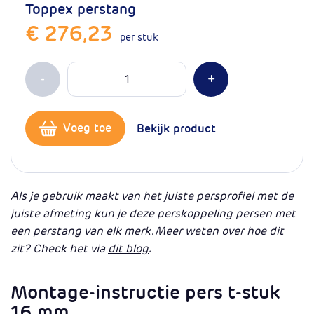
Toppex perstang
€ 276,23
per stuk
Aantal
Min 1
Plus 1
-
+
Voeg toe
Bekijk product
Als je gebruik maakt van het juiste persprofiel met de
juiste afmeting kun je deze perskoppeling persen met
een perstang van elk merk. Meer weten over hoe dit
zit? Check het via
dit blog
.
Montage-instructie pers t-stuk
16 mm