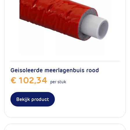
Levensduur bij
50 jaar
normaal gebruik
mm
16
Artikelnummer
16.100.0701
Geisoleerde meerlagenbuis rood
€ 102,34
per stuk
Bekijk product