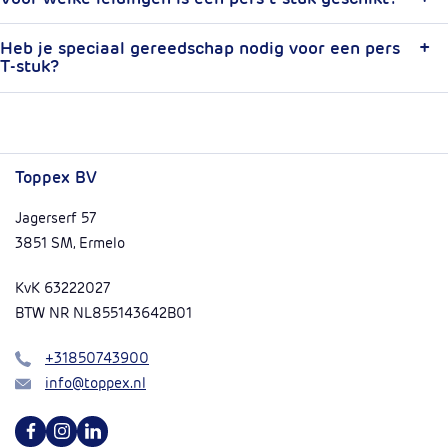
Heb je speciaal gereedschap nodig voor een pers
T-stuk?
Toppex BV
Jagerserf 57
3851 SM, Ermelo
KvK 63222027
BTW NR NL855143642B01
Bel
+31850743900
Mail
info@toppex.nl
Volg ons op Facebook
Volg ons op Instagram
Volg ons op Linkedin