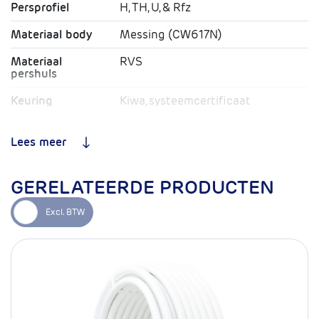
Persprofiel
H, TH, U, & Rfz
Materiaal body
Messing (CW617N)
Materiaal
RVS
pershuls
Keuring
Kiwa, systeemcertificaat
K109338/01, fittingcertificaat
K109333
Lees meer
O-ring
EPDM
Toepassing
CV / Drinkwater / Lucht
GERELATEERDE PRODUCTEN
Type koppeling
Pers x pers
Max. Werkdruk
10 bar
Max.
95ºC
Temperatuur
Systeemgarantie
10 jaar