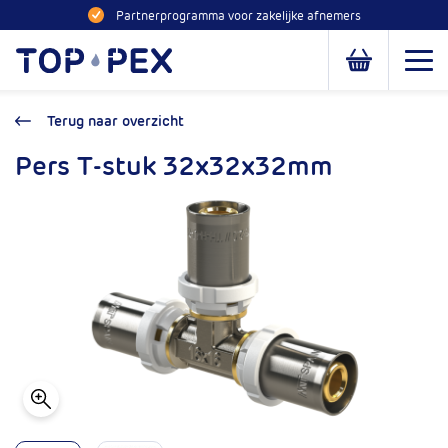
Naar inhoud
Partnerprogramma voor zakelijke afnemers
Toppex
Open
Open of slui
Terug naar overzicht
Pers T-stuk 32x32x32mm