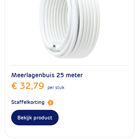
Levensduur bij
50 jaar
normaal gebruik
mm
32
Artikelnummer
16.100.0704
Meerlagenbuis 25 meter
€ 32,79
per stuk
Staffelkorting
Bekijk product