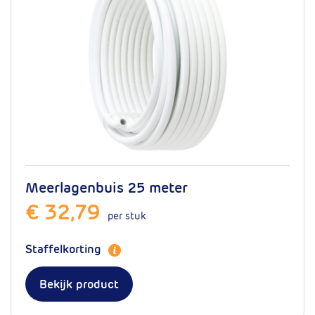
normaal gebruik
Persprofiel
H, TH, U, & Rfz
mm
25, 32
Artikelnummer
16.100.0303
Meerlagenbuis 25 meter
€ 32,79
per stuk
Staffelkorting
Bekijk product