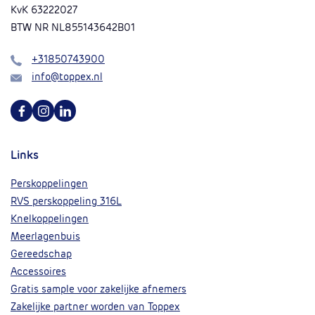
KvK 63222027
BTW NR NL855143642B01
Bel
+31850743900
Mail
info@toppex.nl
Volg ons op Facebook
Volg ons op Instagram
Volg ons op Linkedin
Links
Perskoppelingen
RVS perskoppeling 316L
Knelkoppelingen
Meerlagenbuis
Gereedschap
Accessoires
Gratis sample voor zakelijke afnemers
Zakelijke partner worden van Toppex