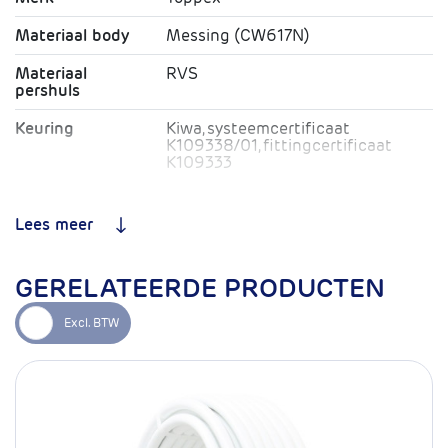
Materiaal body
Messing (CW617N)
Materiaal
RVS
pershuls
Keuring
Kiwa, systeemcertificaat
K109338/01, fittingcertificaat
K109333
O-ring
EPDM
Lees meer
Toepassing
CV / Drinkwater / Lucht
Type koppeling
Pers x pers
GERELATEERDE PRODUCTEN
Max. Werkdruk
10 bar
Max.
95ºC
Temperatuur
Garantie
10 jaar
Levensduur bij
50 jaar