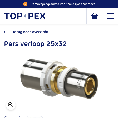
Naar inhoud
Partnerprogramma voor zakelijke afnemers
Toppex
Open
Open of slui
Terug naar overzicht
Pers verloop 25x32