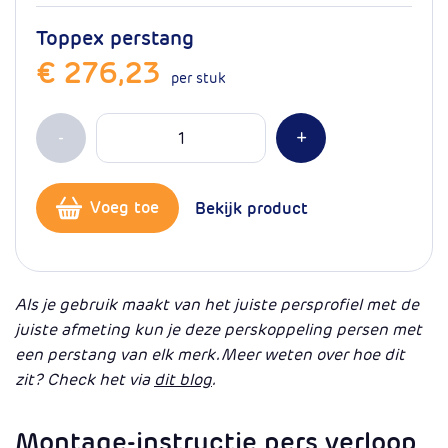
Toppex perstang
€ 276,23
per stuk
Aantal
Min 1
Plus 1
-
+
Voeg toe
Bekijk product
Als je gebruik maakt van het juiste persprofiel met de
juiste afmeting kun je deze perskoppeling persen met
een perstang van elk merk. Meer weten over hoe dit
zit? Check het via
dit blog
.
Montage-instructie pers verloop